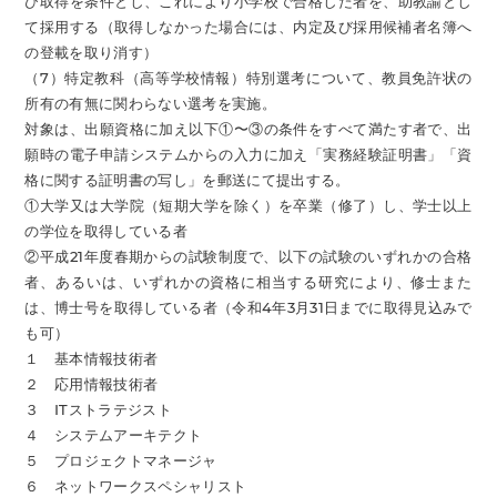
び取得を条件とし、これにより小学校で合格した者を、助教諭とし
て採用する（取得しなかった場合には、内定及び採用候補者名簿へ
の登載を取り消す）
（7）特定教科（高等学校情報）特別選考について、教員免許状の
所有の有無に関わらない選考を実施。
対象は、出願資格に加え以下①〜③の条件をすべて満たす者で、出
願時の電子申請システムからの入力に加え「実務経験証明書」「資
格に関する証明書の写し」を郵送にて提出する。
①大学又は大学院（短期大学を除く）を卒業（修了）し、学士以上
の学位を取得している者
②平成21年度春期からの試験制度で、以下の試験のいずれかの合格
者、あるいは、いずれかの資格に相当する研究により、修士また
は、博士号を取得している者（令和4年3月31日までに取得見込みで
も可）
１ 基本情報技術者
２ 応用情報技術者
３ ITストラテジスト
４ システムアーキテクト
５ プロジェクトマネージャ
６ ネットワークスペシャリスト