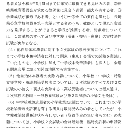
る者又は令和4年3月31日までに確実に取得できる見込みの者、②長
崎県教育委員会が求める教師像に見合う資質・能力を有する者、③
学業成績が優秀である者、という①〜③全ての要件を満たし、長崎
県公立学校教員を第一志望とする者のうち、教師として優れた実践
力を発揮することができると学長が推薦する者。対象者について
は、１次試験のすべて及び中学校（美術・技術・家庭）の実技適性
試験が免除となる。
（4）他自治体本務者に対する２次試験の県外実施について、これ
まで小学校本免申請者に対して関東（東京）会場での試験を実施し
ていたものを、小学校に加えて中学校本免申請者にも拡大し、会場
も関東会場に加えて関西地区でも実施する。
（5）他自治体本務者の免除内容について、小学校・中学校・特別
支援学校・養護教諭受験者については、１次試験のすべて及び２次
試験の小論文・実技を免除する（高校受験者については従来通り、
１次試験の教職・一般教養試験及び第２次試験の小論文を免除）。
（6）中学校教諭志願者の小学校第2志望について、これまでは小学
校教諭普通免許状を有する者又は取得見込みの者としていたが、小
学校教諭普通免許状を有しない者（取得予定の無い者も含む）の志
願については、小学校２次試験の合格通知後、臨時免許状の申請及