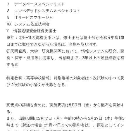
７ データベーススペシャリスト
８ エンベデッドシステムスペシャリスト
９ ITサービスマネージャ
10 システム監査技術者
11 情報処理安全確保支援士
※注：②1〜11の資格あるいは、修士または博士号が令和4年3月31
日までに取得できなかった場合は、合格を取り消す。
③民間企業、大学・研究機関等において、情報システムの研究、開
発・保守・運用等に従事し、出願時までに3年以上の勤務経験を有
する者
特定教科（高等学校情報）特別選考の対象者は１次試験のすべて及
び２次試験の小論文が免除となる。
変更点の詳細を含めた、実施要項は5月7日（金）から配布を開始す
る。
また、出願期間は5月17日（月）午前10時から5月27日（木）午後5
時まで（郵送の場合は5月27日までの消印有効）。原則としてイン