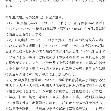
験を希望する者対象にしたＣ日程は9月12日に東京と大阪にて開催
する。
今年度試験からの変更点は下記の通り。
（1）出願資格（年齢）について、これまで一部を除き満49歳以下
としていたのを、全校種59歳以下（昭和37〈1962〉年4月2日以降
に出生したもの）とする。
（2）加点申請について、これまで資格・免許等の取得見込み者に
ついての加点は適用されなかったが、一部については令和4年3月31
日までに取得見込みの者も加点申請が可能となる（ただし期日まで
に取得できない場合には内定及び採用候補者名簿への登載を取り消
す場合がある）。また、小学校及び中学校志願者で、志願教科以外
に中学校（音楽・美術・技術・家庭）の免許状を有する者または取
得見込みの者に対して、申請により加点を行う。
（3）大学推薦特別選考について、長崎県教育委員会が指定する短
期大学・大学・大学院・教職大学院卒業見込みの者及び在学中の者
（通信課程は含まない）を対象に実施する。対象校種は、小学校・
中学校（技術・美術・家庭）・高校（家庭・工業）・特別支援学校
で、推薦条件は、出願資格に加えて、①対象となる一種免許状もし
くは専修免許状（小学校及び中学校家庭は二種免許状も可）を有す