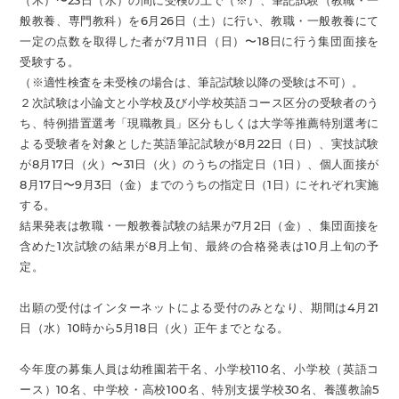
（木）〜23日（水）の間に受検の上で（※）、筆記試験（教職・一
般教養、専門教科）を6月26日（土）に行い、教職・一般教養にて
一定の点数を取得した者が7月11日（日）〜18日に行う集団面接を
受験する。
（※適性検査を未受検の場合は、筆記試験以降の受験は不可）。
２次試験は小論文と小学校及び小学校英語コース区分の受験者のう
ち、特例措置選考「現職教員」区分もしくは大学等推薦特別選考に
よる受験者を対象とした英語筆記試験が8月22日（日）、実技試験
が8月17日（火）〜31日（火）のうちの指定日（1日）、個人面接が
8月17日〜9月3日（金）までのうちの指定日（1日）にそれぞれ実施
する。
結果発表は教職・一般教養試験の結果が7月2日（金）、集団面接を
含めた1次試験の結果が8月上旬、最終の合格発表は10月上旬の予
定。
出願の受付はインターネットによる受付のみとなり、期間は4月21
日（水）10時から5月18日（火）正午までとなる。
今年度の募集人員は幼稚園若干名、小学校110名、小学校（英語コ
ース）10名、中学校・高校100名、特別支援学校30名、養護教諭5