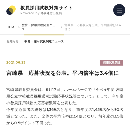
教員採用試験対策サイト
Powered by
時事通信出版局
教育・採用試験関連ニュー
宮崎県 応募状況を公表。平均倍率は3.4
HOME
ス
倍に
お知らせ
教育・採用試験関連ニュース
2021.06.23
採用試験関連
宮崎県 応募状況を公表。平均倍率は3.4倍に
宮崎県教育委員会は、6月17日、ホームページで「令和4年度 宮崎
県公立学校教員採用選考試験応募状況等について」として、今年度
の教員採用試験の応募者数等を公表した。
今年度応募者の総数は1,369名となり、前年度の1,459名から90名
減となった。また、全体の平均倍率は3.4倍となり、前年度の3.9倍
から0.5ポイント下回った。