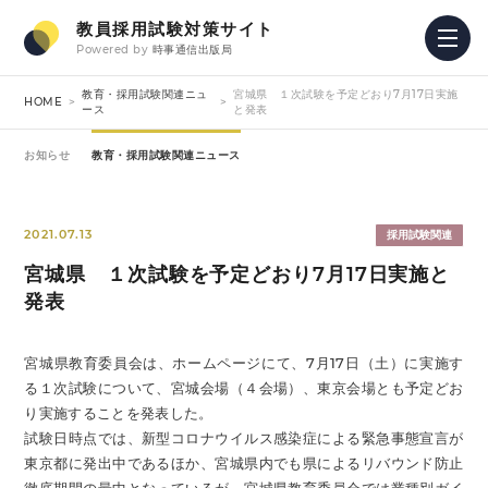
教員採用試験対策サイト
Powered by
時事通信出版局
教育・採用試験関連ニュ
宮城県 １次試験を予定どおり7月17日実施
HOME
ース
と発表
お知らせ
教育・採用試験関連ニュース
2021.07.13
採用試験関連
宮城県 １次試験を予定どおり7月17日実施と
発表
宮城県教育委員会は、ホームページにて、7月17日（土）に実施す
る１次試験について、宮城会場（４会場）、東京会場とも予定どお
り実施することを発表した。
試験日時点では、新型コロナウイルス感染症による緊急事態宣言が
東京都に発出中であるほか、宮城県内でも県によるリバウンド防止