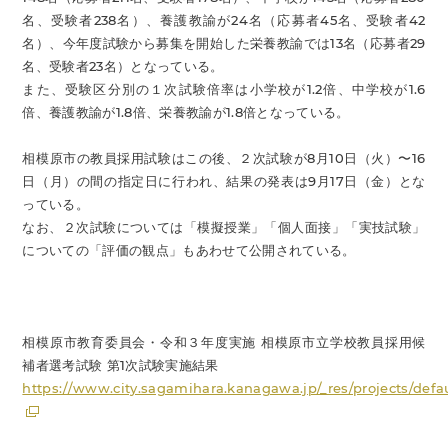
名、受験者238名）、養護教諭が24名（応募者45名、受験者42
名）、今年度試験から募集を開始した栄養教諭では13名（応募者29
名、受験者23名）となっている。
また、受験区分別の１次試験倍率は小学校が1.2倍、中学校が1.6
倍、養護教諭が1.8倍、栄養教諭が1.8倍となっている。
相模原市の教員採用試験はこの後、２次試験が8月10日（火）〜16
日（月）の間の指定日に行われ、結果の発表は9月17日（金）とな
っている。
なお、２次試験については「模擬授業」「個人面接」「実技試験」
についての「評価の観点」もあわせて公開されている。
相模原市教育委員会・令和３年度実施 相模原市立学校教員採用候
補者選考試験 第1次試験実施結果
https://www.city.sagamihara.kanagawa.jp/_res/projects/defa