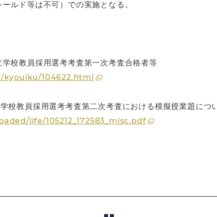
シールド等は不可）での実施となる。
立学校教員採用選考考査第一次考査合格者等
e/kyouiku/104622.html
立学校教員採用選考考査第二次考査における模擬授業題につ
aded/life/105212_172583_misc.pdf