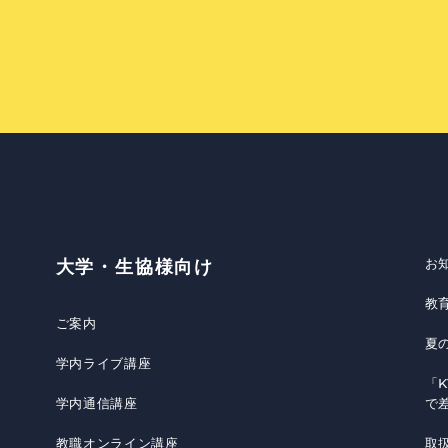
お
大学・生協様向け
教
ご案内
夏
学内ライブ講座
「K
学内通信講座
で
教職オンライン講座
取