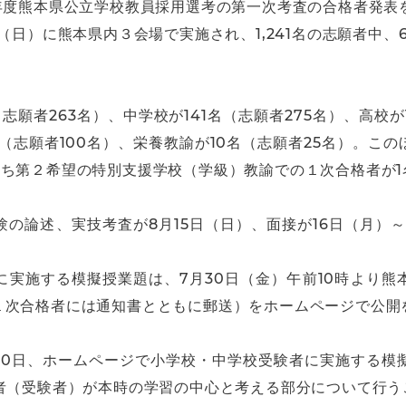
年度熊本県公立学校教員採用選考の第一次考査の合格者発表
（日）に熊本県内３会場で実施され、1,241名の志願者中、
志願者263名）、中学校が141名（志願者275名）、高校が
名（志願者100名）、栄養教諭が10名（志願者25名）。
ち第２希望の特別支援学校（学級）教諭での１次合格者が1
の論述、実技考査が8月15日（日）、面接が16日（月）～
に実施する模擬授業題は、7月30日（金）午前10時より熊
１次合格者には通知書とともに郵送）をホームページで公開
月30日、ホームページで小学校・中学校受験者に実施する
考者（受験者）が本時の学習の中心と考える部分について行う