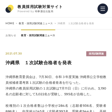
教員採用試験対策サイト
Powered by
時事通信出版局
HOME
教育・採用試験関連ニュース
沖縄県 １次試験合格者を発表
お知らせ
教育・採用試験関連ニュース
2021.07.30
採用試験関連
沖縄県 １次試験合格者を発表
沖縄県教育委員会は、7月30日、令和３年度実施 沖縄県公立学校教
員候補者選考第１次試験の合格者発表を行なった。
沖縄県の教員採用試験の１次試験は7月11日（日）に行われ、3,190
名の志願者に対して3,022名が受験し、595名が合格した。
校種別の１次合格者数は小学校が284名（志願者936名、受験者
886名）、中学校が145名（志願者993名、受験者944名）、高校