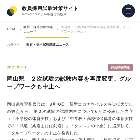
教員採用試験対策サイト
Powered by
時事通信出版局
教育・採用試験関連
岡山県 ２次試験の試験内容を再度変更。グルー
HOME
ニュース
プワークも中止へ
お知らせ
教育・採用試験関連ニュース
2021.08.11
採用試験関連
岡山県 ２次試験の試験内容を再度変更。グル
ープワークも中止へ
岡山県教育委員会は、8月10日、新型コロナウイルス感染拡大防止
の観点から、第２次試験の試験内容について6月に公表した内容
（「小学校の体育実技」および「中学校・高校保健体育の体育実技
での「武道（柔道または剣道）」「ダンス」の中止）に追加して、
「グループワーク」の中止を発表した。