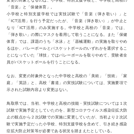
変更の対象となるのは、小学校、特別支援学校と、中学校と高校の
「音楽」と「保健体育」。
小学校と特別支援学校では実技試験で「音楽（弾き歌い）」と
「ICT活用」を行う予定だったが、「音楽（弾き歌い）」が中止と
なり「ICT活用」のみ実施する。中学校と高校の「音楽」では、
「弾き歌い」の際にマスクを着用して歌うことになる。また「保健
体育」では、課題のうち「水泳」と「器械運動」の実施を取りやめ
るほか、バレーボールとバスケットボールのいずれかを選択するこ
とになっていた「球技」ではバレーボールを取りやめて、受験者全
員がバスケットボールを行うことになる。
なお、変更の対象外となった中学校と高校の「美術」「技術」「家
庭」「英語」と、高校「書道」の実技試験については、実施要項で
示された試験内容より変更はない。
鳥取県では、当初、中学校と高校の技能・実技試験については１次
試験で実施予定としていたのを、新型コロナウイルス感染症拡大防
止の観点から２次試験での実施に変更していたが、当初より２次試
験で実施予定だった小学校、特別支援学校を含めて、引き続き感染
症拡大防止対策等が必要である状況を踏まえたとしている。