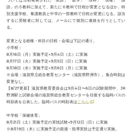
ついては当初発表された「英語」「数学」「理科」「情報」「国
語」の５教科に加えて、新たに６教科で日程が変更となるほか、特
別支援学校、養護教員と中学の一部教科で日程が変更になる。該当
するに受験者に対しては、メールにて個別に連絡を行うとしてい
る。
変更となる校種・科目の日程・会場は下記の通り。
小学校：
8月16日（月）実施予定→9月4日（土）に実施
8月17日（火）実施予定→9月5日（日）に実施
8月18日（水）実施予定→9月6日（月）に実施
※会場：滋賀県立総合教育センター（滋賀県野洲市）。集合時刻は
変更なし。
【8/27更新】滋賀県教育委員会は9月4日〜6日の試験期間中、JR
野洲駅と試験会場の滋賀県総合教育センターを往復する臨時バスの
時刻表を公表した。臨時バスの時刻表は
こちら
中学校「保健体育」
8月21日（土）実施予定の実技試験→9月12日（日）に実施
※8月19日（木）に実施予定の面接・指導実技は予定通り実施。