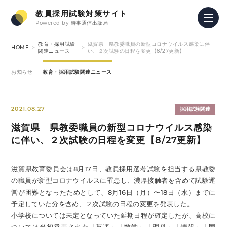
教員採用試験対策サイト
Powered by
時事通信出版局
教育・採用試験
滋賀県 県教委職員の新型コロナウイルス感染に伴
HOME
関連ニュース
い、２次試験の日程を変更【8/27更新】
お知らせ
教育・採用試験関連ニュース
2021.08.27
採用試験関連
滋賀県 県教委職員の新型コロナウイルス感染
に伴い、２次試験の日程を変更【8/27更新】
滋賀県教育委員会は8月17日、教員採用選考試験を担当する県教委
の職員が新型コロナウイルスに罹患し、濃厚接触者を含めて試験運
営が困難となったためとして、8月16日（月）〜18日（水）までに
予定していた分を含め、２次試験の日程の変更を発表した。
小学校については未定となっていた延期日程が確定したが、高校に