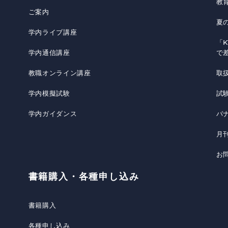
教
ご案内
夏
学内ライブ講座
「K
学内通信講座
で
教職オンライン講座
取
学内模擬試験
試
学内ガイダンス
バ
月
お
書籍購入・各種申し込み
書籍購入
各種申し込み