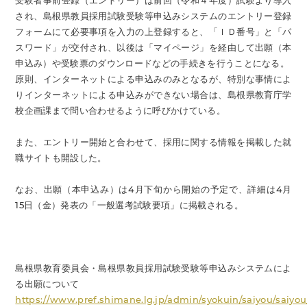
受験者事前登録（エントリー）は前回（令和４年度）試験より導入
され、島根県教員採用試験受験等申込みシステムのエントリー登録
フォームにて必要事項を入力の上登録すると、「ＩＤ番号」と「パ
スワード」が交付され、以後は「マイページ」を経由して出願（本
申込み）や受験票のダウンロードなどの手続きを行うことになる。
原則、インターネットによる申込みのみとなるが、特別な事情によ
りインターネットによる申込みができない場合は、島根県教育庁学
校企画課まで問い合わせるように呼びかけている。
また、エントリー開始と合わせて、採用に関する情報を掲載した就
職サイトも開設した。
なお、出願（本申込み）は4月下旬から開始の予定で、詳細は4月
15日（金）発表の「一般選考試験要項」に掲載される。
島根県教育委員会・島根県教員採用試験受験等申込みシステムによ
る出願について
https://www.pref.shimane.lg.jp/admin/syokuin/saiyou/saiyou