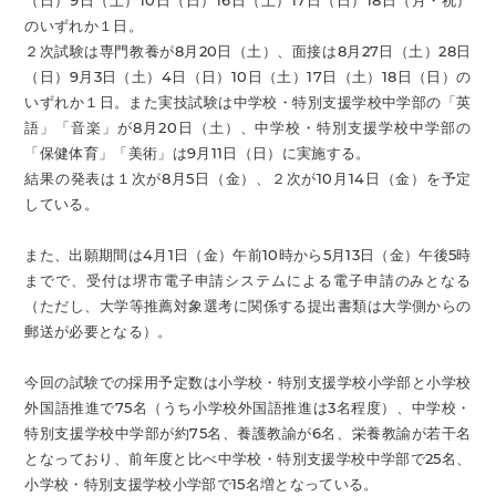
（日）9日（土）10日（日）16日（土）17日（日）18日（月・祝）
のいずれか１日。
２次試験は専門教養が8月20日（土）、面接は8月27日（土）28日
（日）9月3日（土）4日（日）10日（土）17日（土）18日（日）の
いずれか１日。また実技試験は中学校・特別支援学校中学部の「英
語」「音楽」が8月20日（土）、中学校・特別支援学校中学部の
「保健体育」「美術」は9月11日（日）に実施する。
結果の発表は１次が8月5日（金）、２次が10月14日（金）を予定
している。
また、出願期間は4月1日（金）午前10時から5月13日（金）午後5時
までで、受付は堺市電子申請システムによる電子申請のみとなる
（ただし、大学等推薦対象選考に関係する提出書類は大学側からの
郵送が必要となる）。
今回の試験での採用予定数は小学校・特別支援学校小学部と小学校
外国語推進で75名（うち小学校外国語推進は3名程度）、中学校・
特別支援学校中学部が約75名、養護教諭が6名、栄養教諭が若干名
となっており、前年度と比べ中学校・特別支援学校中学部で25名、
小学校・特別支援学校小学部で15名増となっている。