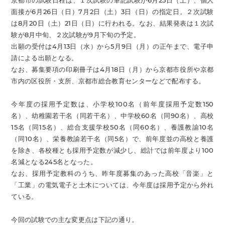
京都市の試験日程は、１次試験の筆記試験が6月25日（土）、個人
面接が6月26日（日）7月2日（土）3日（日）の指定日。２次試験
は8月20日（土）21日（日）に行われる。なお、結果発表は１次試
験が8月中旬、２次試験が9月下旬の予定。
出願の受付は4月13日（水）から5月9日（月）の正午まで、電子申
請による出願となる。
なお、募集要項の印刷冊子は4月18日（月）から京都市役所や京都
市内の区役所・支所、京都市総合教育センターなどで配布する。
今年度の採用予定数は、小学校100名（前年度採用予定数150
名）、幼稚園若干名（同若干名）、中学校60名（同90名）、高校
15名（同15名）、総合支援学校50名（同60名）、養護教諭10名
（同10名）、栄養教諭若干名（同5名）で、前年度並の高校と養護
を除き、各校種とも採用予定数が減少し、総計では前年度より100
名減となる245名となった。
なお、採用予定教科のうち、昨年度募集のあった高校「音楽」と
「工業」の電気電子と土木については、今年度は採用予定から外れ
ている。
今回の試験での主な変更点は下記の通り。