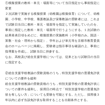
①模擬授業の教科・単元・場面等について当日指定から事前指定に
変更
２次試験で実施する模擬授業（幼稚園は模擬保育）について、幼稚
園、小学校、中学校、養護教諭及び栄養教諭の受験者には、これま
で試験日当日に教科・単元・場面等を指定して実施していたのを、
事前に指定した教科・単元・場面等で行うようにする。１次試験の
結果発表日頃をめどに、模擬授業の実施教科（小学校のみ。国語・
算数・社会・理科から指定）、学年および単元等を京都市教育委員
会のホームページに掲載し、受験者は指示事項を確認の上、事前に
指導案を作成し、試験当日に持参する。
なお、高校及び総合支援学校については、従来どおり試験日の当日
に指定する。
②総合支援学校教諭の受験資格のうち，特別支援学校の普通免許状
についての要件を緩和
総合支援学校教諭の受験資格のうち，特別支援学校の普通免許状に
ついての要件を緩和し、採用日の時点で「特別支援学校の普通免許
状を有しない方」についても受験を可能とする。ただし、採用後３
年以内に必ず当該免許状を取得することを出願条件とする。