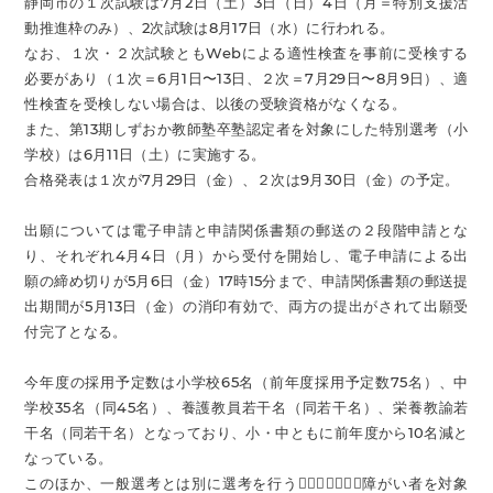
静岡市の１次試験は7月2日（土）3日（日）4日（月＝特別支援活
動推進枠のみ）、2次試験は8月17日（水）に行われる。
なお、１次・２次試験ともWebによる適性検査を事前に受検する
必要があり（１次＝6月1日〜13日、２次＝7月29日〜8月9日）、適
性検査を受検しない場合は、以後の受験資格がなくなる。
また、第13期しずおか教師塾卒塾認定者を対象にした特別選考（小
学校）は6月11日（土）に実施する。
合格発表は１次が7月29日（金）、２次は9月30日（金）の予定。
出願については電子申請と申請関係書類の郵送の２段階申請とな
り、それぞれ4月4日（月）から受付を開始し、電子申請による出
願の締め切りが5月6日（金）17時15分まで、申請関係書類の郵送提
出期間が5月13日（金）の消印有効で、両方の提出がされて出願受
付完了となる。
今年度の採用予定数は小学校65名（前年度採用予定数75名）、中
学校35名（同45名）、養護教員若干名（同若干名）、栄養教諭若
干名（同若干名）となっており、小・中ともに前年度から10名減と
なっている。
このほか、一般選考とは別に選考を行う􏱐􏱑􏱒􏰦􏰧􏱓􏱔障がい者を対象