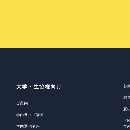
お
大学・生協様向け
教
ご案内
夏
学内ライブ講座
「K
学内通信講座
で