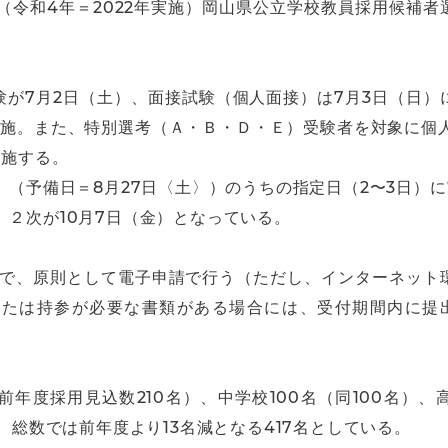
度（令和4年＝2022年実施）岡山県公立学校教員採用候補
験が7月2日（土）、面接試験（個人面接）は7月3日（日）
実施。また、特別選考（Ａ・Ｂ・Ｄ・Ｅ）受験者を対象に個人
実施する。
）（予備日＝8月27日〈土〉）のうちの指定日（2〜3日）
、２次が10月7日（金）となっている。
までで、原則として電子申請で行う（ただし、インターネッ
たは持参が必要な書類がある場合には、受付期間内に提出
年度採用見込数210名）、中学校100名（同100名）、
で、総数では前年度より13名減となる417名としている。