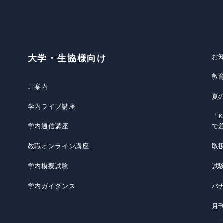
お
大学・生協様向け
教
ご案内
夏
学内ライブ講座
「K
学内通信講座
で
教職オンライン講座
取
学内模擬試験
試
学内ガイダンス
バ
月