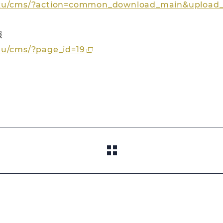
hoku/cms/?action=common_download_main&upload_
報
ku/cms/?page_id=19