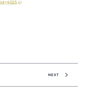
id=4525
NEXT