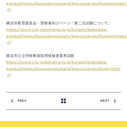
kyoiku/kyoiku/bosyusaiyou/seiki/kyouinsaiyou/forexaminee1
横浜市教育委員会・受験者向けページ「第二次試験について」
https://www.city.yokohama.lg.jp/kurashi/kosodate-
kyoiku/kyoiku/bosyusaiyou/seiki/kyouinsaiyou/forexaminee2
横浜市公立学校教員採用候補者選考試験
https://www.city.yokohama.lg.jp/kurashi/kosodate-
kyoiku/kyoiku/bosyusaiyou/seiki/kyouinsaiyou/kyoin.html
PREV
NEXT