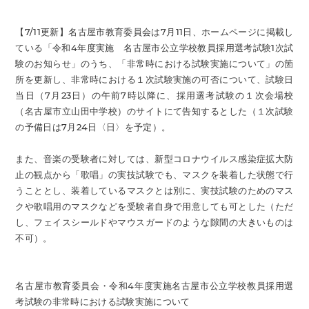
【7/11更新】名古屋市教育委員会は7月11日、ホームページに掲載し
ている「令和4年度実施 名古屋市公立学校教員採用選考試験1次試
験のお知らせ」のうち、「非常時における試験実施について」の箇
所を更新し、非常時における１次試験実施の可否について、試験日
当日（7月23日）の午前7時以降に、採用選考試験の１次会場校
（名古屋市立山田中学校）のサイトにて告知するとした（１次試験
の予備日は7月24日〈日〉を予定）。
また、音楽の受験者に対しては、新型コロナウイルス感染症拡大防
止の観点から「歌唱」の実技試験でも、マスクを装着した状態で行
うこととし、装着しているマスクとは別に、実技試験のためのマス
クや歌唱用のマスクなどを受験者自身で用意しても可とした（ただ
し、フェイスシールドやマウスガードのような隙間の大きいものは
不可）。
名古屋市教育委員会・令和4年度実施名古屋市公立学校教員採用選
考試験の非常時における試験実施について