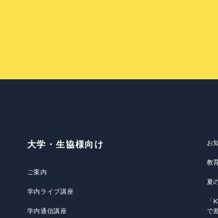
お
大学・生協様向け
教
ご案内
夏
学内ライブ講座
「K
学内通信講座
で