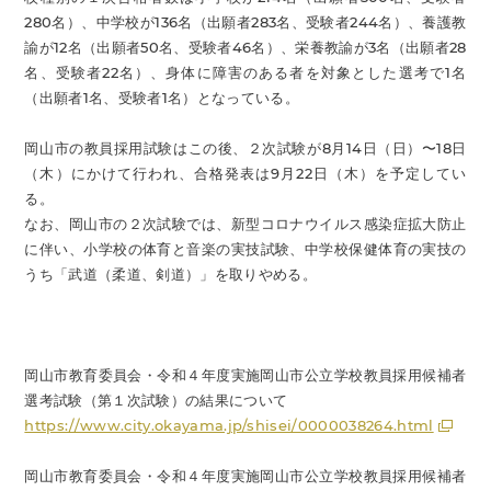
280名）、中学校が136名（出願者283名、受験者244名）、養護教
諭が12名（出願者50名、受験者46名）、栄養教諭が3名（出願者28
名、受験者22名）、身体に障害のある者を対象とした選考で1名
（出願者1名、受験者1名）となっている。
岡山市の教員採用試験はこの後、２次試験が8月14日（日）〜18日
（木）にかけて行われ、合格発表は9月22日（木）を予定してい
る。
なお、岡山市の２次試験では、新型コロナウイルス感染症拡大防止
に伴い、小学校の体育と音楽の実技試験、中学校保健体育の実技の
うち「武道（柔道、剣道）」を取りやめる。
岡山市教育委員会・令和４年度実施岡山市公立学校教員採用候補者
選考試験（第１次試験）の結果について
https://www.city.okayama.jp/shisei/0000038264.html
岡山市教育委員会・令和４年度実施岡山市公立学校教員採用候補者