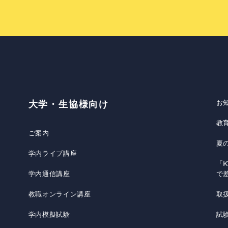
お
大学・生協様向け
教
ご案内
夏
学内ライブ講座
「K
学内通信講座
で
教職オンライン講座
取
学内模擬試験
試