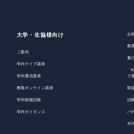
お
大学・生協様向け
教
ご案内
夏
学内ライブ講座
「K
学内通信講座
で
教職オンライン講座
取
学内模擬試験
試
学内ガイダンス
バ
月