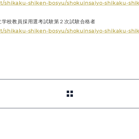
ct/shikaku-shiken-bosyu/shokuinsaiyo-shikaku-sh
立学校教員採用選考試験第２次試験合格者
ct/shikaku-shiken-bosyu/shokuinsaiyo-shikaku-sh