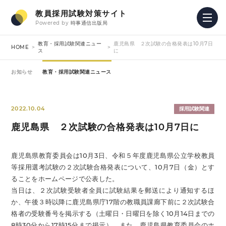
教員採用試験対策サイト
Powered by
時事通信出版局
教育・採用試験関連ニュー
鹿児島県 ２次試験の合格発表は10月7日
HOME
ス
に
お知らせ
教育・採用試験関連ニュース
2022.10.04
採用試験関連
鹿児島県 ２次試験の合格発表は10月7日に
鹿児島県教育委員会は10月3日、令和５年度鹿児島県公立学校教員
等採用選考試験の２次試験合格発表について、10月7日（金）とす
ることをホームページで公表した。
当日は、２次試験受験者全員に試験結果を郵送により通知するほ
か、午後３時以降に鹿児島県庁17階の教職員課廊下前に２次試験合
格者の受験番号を掲示する（土曜日・日曜日を除く10月14日までの
8時30分から17時15分まで掲示）。また、鹿児島県教育委員会のホ