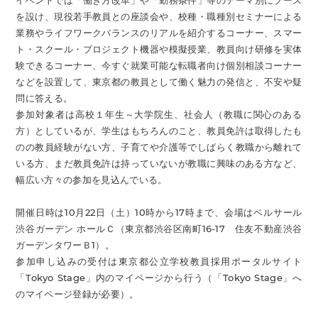
イベントでは「働き方改革」や「勤務条件」等のテーマ別にブース
を設け、現役若手教員との座談会や、校種・職種別セミナーによる
業務やライフワークバランスのリアルを紹介するコーナー、スマー
ト・スクール・プロジェクト機器や模擬授業、教員向け研修を実体
験できるコーナー、今すぐ就業可能な転職者向け個別相談コーナー
などを設置して、東京都の教員として働く魅力の発信と、不安や疑
問に答える。
参加対象者は高校１年生～大学院生、社会人（教職に関心のある
方）としているが、学生はもちろんのこと、教員免許は取得したも
のの教員経験がない方、子育てや介護等でしばらく教職から離れて
いる方、まだ教員免許は持っていないが教職に興味のある方など、
幅広い方々の参加を見込んでいる。
開催日時は10月22日（土）10時から17時まで、会場はベルサール
渋谷ガーデン ホールＣ（東京都渋谷区南町16-17 住友不動産渋谷
ガーデンタワーＢ1）。
参加申し込みの受付は東京都公立学校教員採用ポータルサイト
「Tokyo Stage」内のマイページから行う（「Tokyo Stage」へ
のマイページ登録が必要）。