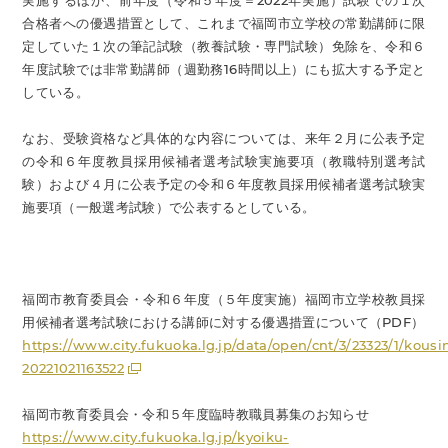
実施するほか、前年度（令和５年度＝2022年実施）試験での１次
合格者への優遇措置として、これまで福岡市立学校の常勤講師に限
定していた１次の筆記試験（教養試験・専門試験）免除を、令和６
年度試験では非常勤講師（週勤務16時間以上）にも拡大する予定と
している。
なお、受験資格など具体的な内容については、来年２月に公表予定
の令和６年度教員採用候補者選考試験実施要項（教職特別選考試
験）および４月に公表予定の令和６年度教員採用候補者選考試験実
施要項（一般選考試験）で公表するとしている。
福岡市教育委員会・令和６年度（５年度実施）福岡市立学校教員採
用候補者選考試験における講師に対する優遇措置について（PDF）
https://www.city.fukuoka.lg.jp/data/open/cnt/3/23323/1/kousi
20221021163522
福岡市教育委員会・令和５年度臨時教職員募集のお知らせ
https://www.city.fukuoka.lg.jp/kyoiku-