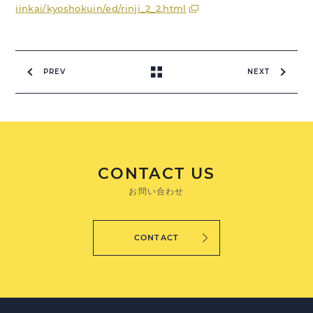
iinkai/kyoshokuin/ed/rinji_2_2.html
PREV
NEXT
CONTACT US
お問い合わせ
CONTACT