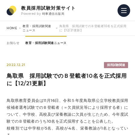
教員採用試験対策サイト
Powered by
時事通信出版局
教育・採用試験関連
鳥取県 採用試験でのＢ登載者10名を正式採用
HOME
ニュース
に【12/21更新】
お知らせ
教育・採用試験関連ニュース
2022.12.21
採用試験関連
鳥取県 採用試験でのＢ登載者10名を正式採用
に【12/21更新】
鳥取県教育委員会は11月16日、令和５年度鳥取県公立学校教員採用
候補者選考試験でのＢ登載者（＝欠員状況等により採用する者）に
ついて、中学校、高校及び栄養教諭に欠員が生じたため、今年度試
験でのＢ登載者のうち10名を正式採用することを公表した。
校種別では中学校が5名、高校が4名、栄養教諭が1名となってい