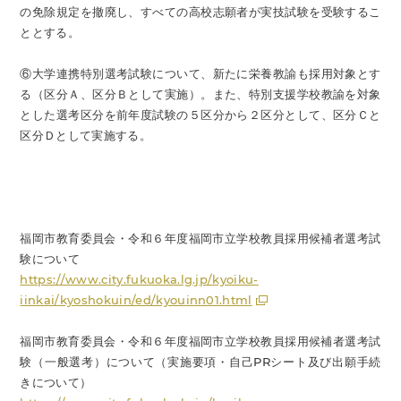
の免除規定を撤廃し、すべての高校志願者が実技試験を受験するこ
ととする。
⑥大学連携特別選考試験について、新たに栄養教諭も採用対象とす
る（区分Ａ、区分Ｂとして実施）。また、特別支援学校教諭を対象
とした選考区分を前年度試験の５区分から２区分として、区分Ｃと
区分Ｄとして実施する。
福岡市教育委員会・令和６年度福岡市立学校教員採用候補者選考試
験について
https://www.city.fukuoka.lg.jp/kyoiku-
iinkai/kyoshokuin/ed/kyouinn01.html
福岡市教育委員会・令和６年度福岡市立学校教員採用候補者選考試
験（一般選考）について（実施要項・自己PRシート及び出願手続
きについて）