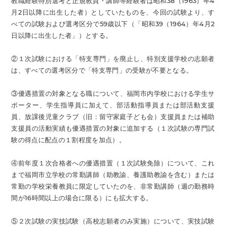
教職経験特別選考と正規教員・講師等経験者は昭和38（1963）年4
月2日以降に出生した者）としていたものを、今回の試験より、す
べての試験および選考区分で59歳以下（「昭和39（1964）年4月2
日以降に出生した者」）とする。
②１次試験における「特支専門」を廃止し、特別支援学校の志願者
は、すべての選考区分で「特支専門」の受験が不要となる。
③優遇措置の対象となる職について、福岡市内学校における学生サ
ポーター、学生指導員に加えて、部活動指導員または部活動支援
員、放課後児童クラブ（旧：留守家庭子ども会）支援員または補助
支援員の活動実績も優遇措置の対象に追加する（１次試験の専門試
験の得点に配点の１割程度を加点）。
④前年度１次合格者への優遇措置（１次試験免除）について、これ
まで福岡市立学校の常勤講師（助教諭、養護助教諭を含む）または
常勤の学校栄養教員に限定していたのを、非常勤講師（週の勤務時
間が16時間以上の場合に限る）にも拡大する。
⑤２次試験の実技試験（高校志願者のみ実施）について、実技試験