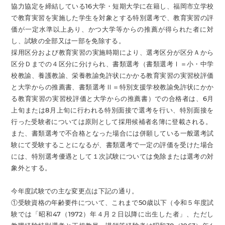
協力協定を締結している16大学・短期大学に在籍し、福岡市立学校
で教育実習を実施した学生を対象とする特別選考で、教育実習の評
価が一定水準以上あり、かつ大学等からの推薦が得られた者に対
し、試験の全部又は一部を免除する。
採用区分および教育実習の実施時期により、選考区分が区分Ａから
区分Ｄまでの４区分に分けられ、書類選考（書類選考Ⅰ＝小・中学
校教諭、養護教諭、栄養教諭免許状にかかる教育実習の実習校評価
と大学からの推薦書、書類選考Ⅱ＝特別支援学校教諭免許状にかか
る教育実習の実習校評価と大学からの推薦書）での合格者は、6月
上旬または8月上旬に行われる特別面接で選考を行い、特別面接を
行った受験者については原則として採用候補者名簿に登載される。
また、書類選考で不合格となった場合には併願している一般選考試
験にて受験することになるが、書類選考で一定の評価を受けた場合
には、特別選考優遇として１次試験については免除または選考の対
象外とする。
今年度試験での主な変更点は下記の通り。
①受験資格の年齢要件について、これまで50歳以下（令和５年度試
験では「昭和47（1972）年４月２日以降に出生した者」、ただし