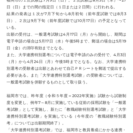
福岡市の１次試験は7月9日（日）。２次試験は8月3日（木）〜27
日（日）までの間の指定日（１日または２日間）に行われる。
結果の発表は１次が7月下旬から8月初旬（前年度試験では8月3
日）、２次は9月下旬（前年度試験では10月17日）の予定となって
いる。
出願の受付は、一般選考試験は4月17日（月）から開始し、期間は
電子申請の場合は5月17日（水）午後5時まで、郵送の場合は5月19
日（金）の消印有効までとなる。
また、大学連携特別選考については電子申請のみの受付で、4月3日
（月）から4月24日（月）午後5時までとなる。なお、大学連携特
別選考の受験者は出願とあわせて自己ＰＲシートを郵送で提出する
必要がある。また「大学連携特別選考試験」の受験者については、
一般選考試験を併願するものとして取り扱う。
福岡市では、昨年度（令和５年度＝2022年実施）試験から試験制
度を変更し、例年7～8月に実施している従前の採用試験を「一般選
考試験」として実施し、新たに「教職経験特別選考試験」と「大学
連携特別選考試験」を実施している（今年度の「教職経験特別選
考」については出願期間終了）。
「大学連携特別選考試験」では、福岡市と教員養成にかかる連携・