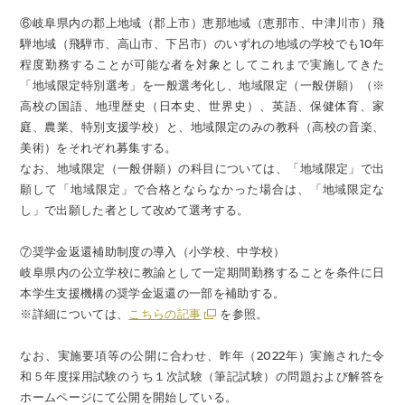
⑥岐阜県内の郡上地域（郡上市）恵那地域（恵那市、中津川市）飛
騨地域（飛騨市、高山市、下呂市）のいずれの地域の学校でも10年
程度勤務することが可能な者を対象としてこれまで実施してきた
「地域限定特別選考」を一般選考化し、地域限定（一般併願）（※
高校の国語、地理歴史（日本史、世界史）、英語、保健体育、家
庭、農業、特別支援学校）と、地域限定のみの教科（高校の音楽、
美術）をそれぞれ募集する。
なお、地域限定（一般併願）の科目については、「地域限定」で出
願して「地域限定」で合格とならなかった場合は、「地域限定な
し」で出願した者として改めて選考する。
⑦奨学金返還補助制度の導入（小学校、中学校）
岐阜県内の公立学校に教諭として一定期間勤務することを条件に日
本学生支援機構の奨学金返還の一部を補助する。
※詳細については、
こちらの記事
を参照。
なお、実施要項等の公開に合わせ、昨年（2022年）実施された令
和５年度採用試験のうち１次試験（筆記試験）の問題および解答を
ホームページにて公開を開始している。