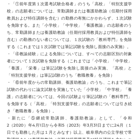
・「①前年度第１次選考試験合格者」のうち「高校」「特別支援学
校」の志願者については、常勤講師または養護助教諭（任期付採用
教員および特任講師を含む）の勤務の有無にかかわらず、１次試験
を免除する。また「小学校」「中学校」「養護教諭」の志願者のう
ち、常勤講師または養護助教諭（任期付採用教員および特任講師を
含む）の勤務のない者については、１次試験の「教科専門」を免除
する（これまでは１次試験では筆記試験を免除し面接のみ実施）。
・「④教諭経験」による免除については、すべての志願区別の対象
者について１次試験を免除する（これまでは「小学校」「中学校」
「養護」「栄養」は筆記試験を免除し面接のみ実施、「高校」と
「特別支援学校」は筆記試験のうち「教職教養」を免除）
・「⑥前年度からの常勤講師、養護助教諭」のうち、これまで筆記
試験の代わりに論文試験を実施していた「小学校」「中学校」「養
護」の志願者については、今回の試験より筆記試験の「教科専門」
を免除する（「高校」「特別支援学校」の志願者については引き続
き「教職教養」を免除）。
・新たに「⑤継続常勤講師、養護助教諭」として、「令和
2（2020）年4月1日から令和5（2023）年3月31日までに24月（１
日でも勤務した月は１月とみなす）以上、岐阜県内の公立学校で常