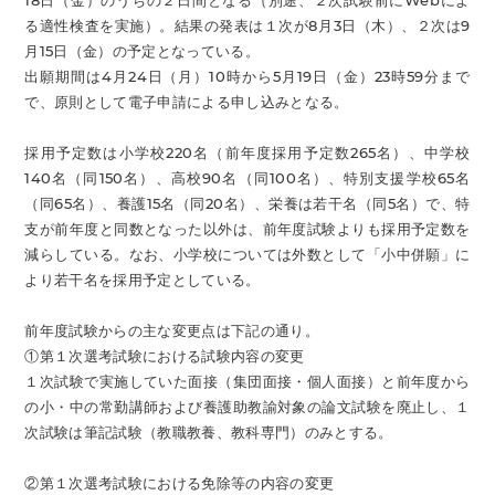
18日（金）のうちの２日間となる（別途、２次試験前にWebによ
る適性検査を実施）。結果の発表は１次が8月3日（木）、２次は9
月15日（金）の予定となっている。
出願期間は4月24日（月）10時から5月19日（金）23時59分まで
で、原則として電子申請による申し込みとなる。
採用予定数は小学校220名（前年度採用予定数265名）、中学校
140名（同150名）、高校90名（同100名）、特別支援学校65名
（同65名）、養護15名（同20名）、栄養は若干名（同5名）で、特
支が前年度と同数となった以外は、前年度試験よりも採用予定数を
減らしている。なお、小学校については外数として「小中併願」に
より若干名を採用予定としている。
前年度試験からの主な変更点は下記の通り。
①第１次選考試験における試験内容の変更
１次試験で実施していた面接（集団面接・個人面接）と前年度から
の小・中の常勤講師および養護助教諭対象の論文試験を廃止し、１
次試験は筆記試験（教職教養、教科専門）のみとする。
②第１次選考試験における免除等の内容の変更