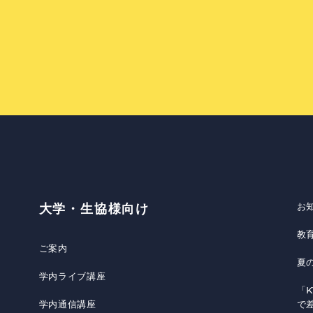
お
大学・生協様向け
教
ご案内
夏
学内ライブ講座
「K
学内通信講座
で