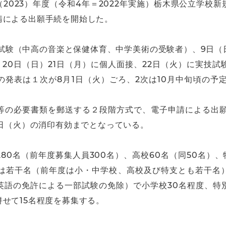
（2023）年度（令和4年＝2022年実施）栃木県公立学校
請による出願手続を開始した。
技試験（中高の音楽と保健体育、中学美術の受験者）、9日（
、20日（日）21日（月）に個人面接、22日（火）に実技
発表は１次が8月1日（火）ごろ、2次は10月中旬頃の予定
等の必要書類を郵送する２段階方式で、電子申請による出願
9日（火）の消印有効までとなっている。
80名（前年度募集人員300名）、高校60名（同50名）、
支は若干名（前年度は小・中学校、高校及び特支とも若干名
英語の免許による一部試験の免除）で小学校30名程度、特
せて15名程度を募集する。