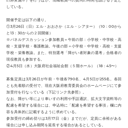
のみ実施※）を行うほか、現職教員への質問の時間も設ける予定と
している。
開催予定は以下の通り。
①3月26日（日）エル・おおさか（エル・シアター）（10：00から
と13：30からの２回開催）
※パネルデスカッション参加教員＝午前の部：小学校・中学校・高
校・支援学校・養護教諭。午後の部＝小学校・中学校・高校・支援
学校・栄養教諭。また、特別選考「障がい者対象の選考」合格者の
現役教員も参加する。
②4月5日（水）大阪府社会福祉会館（５階ホール）（18：45〜）
募集定員は3月26日が午前・午後各790名、4月5日が255名。各回
とも先着順の受付で、現在大阪府教育委員会のホームページにて参
加受付を行なっている（下記リンク先参照）。
なお、障がい等により車いすの利用や手話通訳、拡大文字資料等の
配慮を希望する場合には、申込時に「配慮を希望する事項」欄に内
容を具体的に記載するように求めている。
参加受付の締め切りは3月17日（金）までだが、定員に余裕がある
場合には申し込み期間を延長する場合があるとしている。