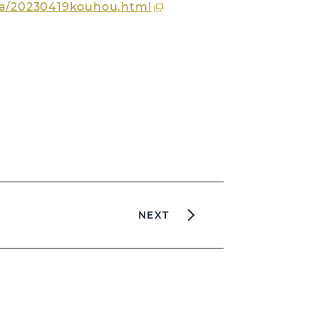
sa/20230419kouhou.html
NEXT