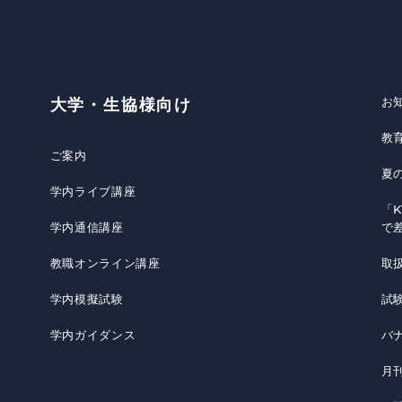
お
大学・生協様向け
教
ご案内
夏
学内ライブ講座
「K
学内通信講座
で
教職オンライン講座
取
学内模擬試験
試
学内ガイダンス
バ
月