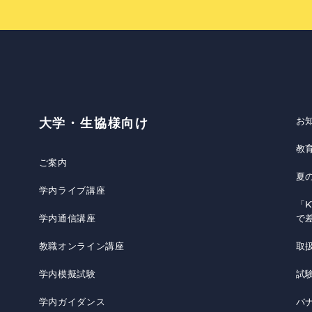
お
大学・生協様向け
教
ご案内
夏
学内ライブ講座
「K
学内通信講座
で
教職オンライン講座
取
学内模擬試験
試
学内ガイダンス
バ