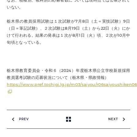
なお、校種別、教科別の応募者数については現時点では公表されて
いない。
栃木県の教員採用試験は１次試験が7月8日（土＝実技試験）9日
（日＝筆記試験）、２次試験は8月19日（土）から22日（火）にか
けて行われる。結果の発表は１次が8月1日（火）頃、２次が10月中
旬頃となっている。
栃木県教育委員会・令和６（2024）年度栃木県公立学校新規採用
教員選考試験の応募状況について（栃木県・県政情報）
https://www.pref.tochigi.lg.jp/m03/saiyou/r06saiyoushiken0
PREV
NEXT