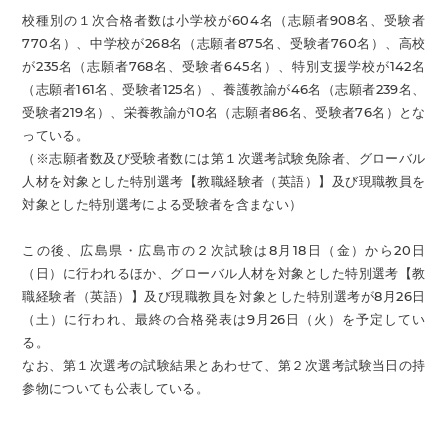
校種別の１次合格者数は小学校が604名（志願者908名、受験者
770名）、中学校が268名（志願者875名、受験者760名）、高校
が235名（志願者768名、受験者645名）、特別支援学校が142名
（志願者161名、受験者125名）、養護教諭が46名（志願者239名、
受験者219名）、栄養教諭が10名（志願者86名、受験者76名）とな
っている。
（※志願者数及び受験者数には第１次選考試験免除者、グローバル
人材を対象とした特別選考【教職経験者（英語）】及び現職教員を
対象とした特別選考による受験者を含まない）
この後、広島県・広島市の２次試験は8月18日（金）から20日
（日）に行われるほか、グローバル人材を対象とした特別選考【教
職経験者（英語）】及び現職教員を対象とした特別選考が8月26日
（土）に行われ、最終の合格発表は9月26日（火）を予定してい
る。
なお、第１次選考の試験結果とあわせて、第２次選考試験当日の持
参物についても公表している。