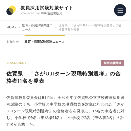
教員採用試験対策サイト
Powered by
時事通信出版局
教育・採用試験関連ニ
佐賀県 「さがUJIターン現職特別選考」の合
HOME
ュース
格者11名を発表
お知らせ
教育・採用試験関連ニュース
2023.08.01
採用試験関連
佐賀県 「さがUJIターン現職特別選考」の合
格者11名を発表
佐賀県教育委員会は8月1日、令和６年度佐賀県公立学校教員採用選
考試験のうち、小学校と中学校の現職教員を対象に行われた「さが
UJIターン現職特別選考」の合格者をを発表し、13名の申込者に対
し、小学校で9名（申込者11名）、中学校で2名（申込者2名）の計
11名が合格した。