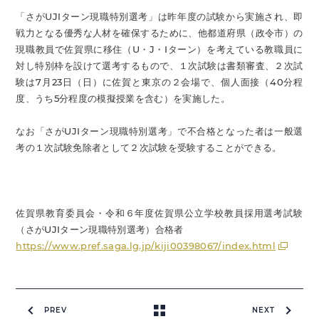
「さがUJIターン現職特別選考」は昨年度の試験から実施され、即
戦力となる優秀な人材を確保するために、他都道府県（政令市）の
現職教員で佐賀県に移住（U・J・Iターン）を考えている教職員に
対し特別枠を設けて選考するもので、１次試験は書類審査、２次試
験は7月23日（日）に佐賀と東京の２会場で、個人面接（40分程
度、うち5分程度の模擬授業を含む）を実施した。
なお「さがUJIターン現職特別選考」で不合格となった者は一般選
考の１次試験免除者として２次試験を受験することができる。
佐賀県教育委員会・令和６年度佐賀県公立学校教員採用選考試験
（さがUJIターン現職特別選考）合格者
https://www.pref.saga.lg.jp/kiji00398067/index.html
PREV
NEXT