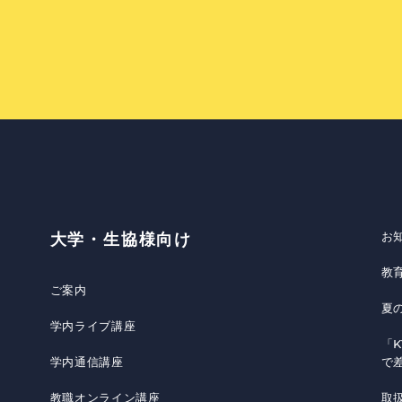
お
大学・生協様向け
教
ご案内
夏
学内ライブ講座
「K
学内通信講座
で
教職オンライン講座
取