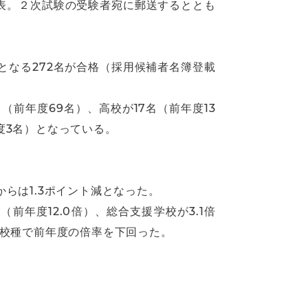
表。２次試験の受験者宛に郵送するととも
増となる272名が合格（採用候補者名簿登載
（前年度69名）、高校が17名（前年度13
度3名）となっている。
らは1.3ポイント減となった。
（前年度12.0倍）、総合支援学校が3.1倍
り、全校種で前年度の倍率を下回った。