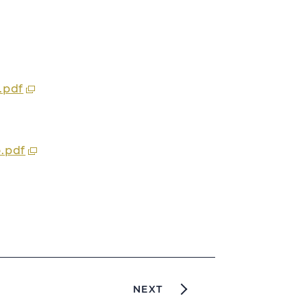
.pdf
o.pdf
NEXT