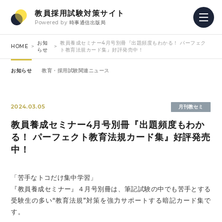
教員採用試験対策サイト
Powered by
時事通信出版局
お知
教員養成セミナー4月号別冊『出題頻度もわかる！ パーフェク
HOME
らせ
ト教育法規カード集』好評発売中！
お知らせ
教育・採用試験関連ニュース
2024.03.05
月刊教セミ
教員養成セミナー4月号別冊『出題頻度もわか
る！ パーフェクト教育法規カード集』好評発売
中！
「苦手なトコだけ集中学習」
『教員養成セミナー』４月号別冊は、筆記試験の中でも苦手とする
受験生の多い“教育法規”対策を強力サポートする暗記カード集で
す。