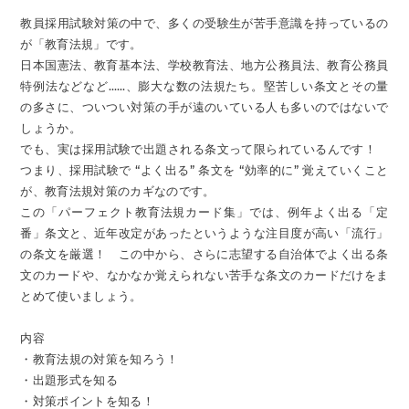
教員採用試験対策の中で、多くの受験生が苦手意識を持っているの
が「教育法規」です。
日本国憲法、教育基本法、学校教育法、地方公務員法、教育公務員
特例法などなど……、膨大な数の法規たち。堅苦しい条文とその量
の多さに、ついつい対策の手が遠のいている人も多いのではないで
しょうか。
でも、実は採用試験で出題される条文って限られているんです！
つまり、採用試験で “よく出る” 条文を “効率的に” 覚えていくこと
が、教育法規対策のカギなのです。
この「パーフェクト教育法規カード集」では、例年よく出る「定
番」条文と、近年改定があったというような注目度が高い「流行」
の条文を厳選！ この中から、さらに志望する自治体でよく出る条
文のカードや、なかなか覚えられない苦手な条文のカードだけをま
とめて使いましょう。
内容
・教育法規の対策を知ろう！
・出題形式を知る
・対策ポイントを知る！