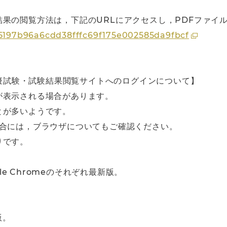
果の閲覧方法は，下記のURLにアクセスし，PDFファイ
ee5197b96a6cdd38fffc69f175e002585da9fbcf
用模擬試験・試験結果閲覧サイトへのログインについて】
が表示される場合があります。
とが多いようです。
場合には，ブラウザについてもご確認ください。
りです。
oogle Chromeのそれぞれ最新版。
版。