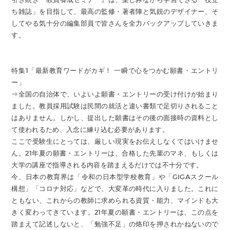
ち雑誌」を目指して、最高の監修・著者陣と気鋭のデザイナー、そ
してやる気十分の編集部員で皆さんを全力バックアップしていきま
す。
特集1「最新教育ワードがカギ！ 一瞬で心をつかむ願書・エントリ
ー」
⇒全国の自治体で、いよいよ願書・エントリーの受け付けが始まり
ました。教員採用試験は民間の就活と違い書類で足切りされること
はありません。しかし、提出した願書はその後の面接時の資料とし
て使われるため、入念に練り込む必要があります。
ここで受験生にとっては、厳しい現実をお伝えしなくてはいけませ
ん。21年夏の願書・エントリーは、合格した先輩のマネ、もしくは
大学の講座で指導される内容を踏まえるだけでは不十分です。
今、日本の教育界は「令和の日本型学校教育」や「GIGAスクール
構想」「コロナ対応」などで、大変革の時代に入りました。これに
ともない、これからの教師に求められる資質・能力、マインドも大
きく変わってきています。21年夏の願書・エントリーは、この点を
踏まえて記述しないと、「勉強不足」の烙印を押されかねないので