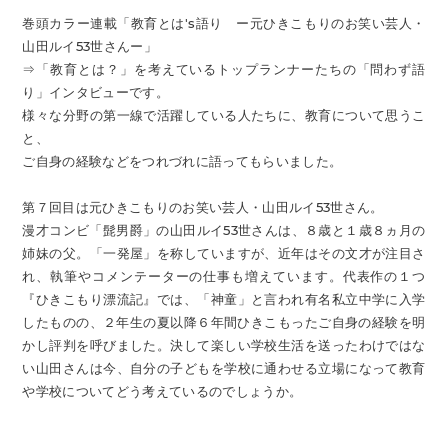
巻頭カラー連載「教育とは's語り ー元ひきこもりのお笑い芸人・
山田ルイ53世さんー」
⇒「教育とは？」を考えているトップランナーたちの「問わず語
り」インタビューです。
様々な分野の第一線で活躍している人たちに、教育について思うこ
と、
ご自身の経験などをつれづれに語ってもらいました。
第７回目は元ひきこもりのお笑い芸人・山田ルイ53世さん。
漫才コンビ「髭男爵」の山田ルイ53世さんは、８歳と１歳８ヵ月の
姉妹の父。「一発屋」を称していますが、近年はその文才が注目さ
れ、執筆やコメンテーターの仕事も増えています。代表作の１つ
『ひきこもり漂流記』では、「神童」と言われ有名私立中学に入学
したものの、２年生の夏以降６年間ひきこもったご自身の経験を明
かし評判を呼びました。決して楽しい学校生活を送ったわけではな
い山田さんは今、自分の子どもを学校に通わせる立場になって教育
や学校についてどう考えているのでしょうか。