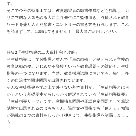
す。
そこで今号の特集１では、教員志望者の願書作成なども指導し、カ
リスマ的な人気を誇る大西圭介先生にご監修頂き、評価される教育
ワードを盛り込んだ願書・エントリーの書き方を解説します。これ
を読まずして、出願はできません！ 最大限ご活用ください。
特集2「生徒指導の二大資料 完全攻略」
⇒生徒指導は、学習指導と並んで「車の両輪」と例えられる学校の
教育活動の要。いじめや不登校といった教育課題への対応も、生徒
指導の一つになります。当然、教員採用試験においても、毎年、多
くの自治体で関連問題が出題されています。
そんな生徒指導を学ぶ上で外せない基本資料が、「生徒指導とは何
か」という基礎基本からしっかり解説されている『生徒指導提要』
『生徒指導リーフ』です。空欄補充問題や正誤判定問題として筆記
試験で出題されるのはもちろん、論作文や面接でも「使える」知識
が満載の２つの資料をしっかり押さえて、生徒指導を制覇しましょ
う！