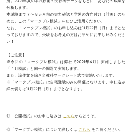
施。2021年夏の本試験前の受験者データをもとに、あなたの成績を
分析します。
本試験まで７〜８ヵ月前の実力確認と学習の方向付け（計画）のた
めに、この「マークプレ模試」をぜひご活用ください。
なお、「マークプレ模試」のお申し込みは11月22日（月）までとな
っておりますので、受験をお考えの方はお早めにお申し込みくださ
い！
【ご注意】
※今回の「マークプレ模試」は弊社で2021年4月に実施しました
「４月模試」と同一の問題で実施します。
また、論作文を除き全教科マークシート式で実施いたします。
※「マークプレ模試」は自宅受験のみの開催となります。申し込み
締め切りは11月22日（月）までとなります。
◎「公開模試」のお申し込みは
こちら
からどうぞ。
◎「マークプレ模試」について詳しくは
こちら
をご覧ください。