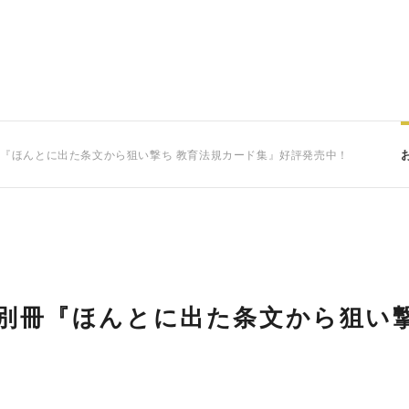
冊『ほんとに出た条文から狙い撃ち 教育法規カード集』好評発売中！
別冊『ほんとに出た条文から狙い撃