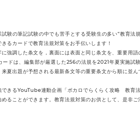
採試験の筆記試験の中でも苦手とする受験生の多い“教育法規
できるカードで教育法規対策をお手伝いします！
字に強調した条文を，裏面には表面と同じ条文を、重要用語
ードは、編集部が厳選した256の法規を2021年夏実施試験
、来夏出題が予想される最新条文等の重要条文から順に並ん
きるYouTube連動企画「ボカロでらくらく攻略 教育法規
始めることができます。教育法規対策のお供として、是非ご