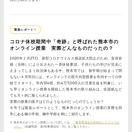
緊急レポート！
コロナ休校期間中「奇跡」と呼ばれた熊本市の
オンライン授業 実際どんなものだったの？
2020年２月27日、新型コロナウイルス感染拡大防止のため、安倍首
相（当時）により出された一斉休校要請。子供たちの学びが完全に
止まってしまう自治体もある中、熊本市では、新学期が始まって間
もない４月15日には、オンラインでの双方向型授業を市内すべての学
校でスタート。市内134校、約4万7,000人の児童生徒を対象に、い
ち早くオンライン授業を開始した熊本市の取り組みは、全国紙など
でも大々的に報じられました。
実際の授業の様子はどのようなものだったのでしょうか？
今号では緊急レポートとして、熊本市のオンライン授業の実際を同
市にある楠小学校、楠中学校を例にご紹介します。
※ 熊本市のオンライン授業について詳しくは、
『教育委員会が本気出したらスゴか
った』
（佐藤明彦・著/時事通信社・刊）をご覧ください。