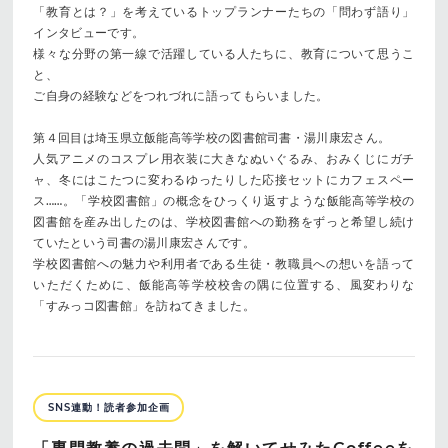
「教育とは？」を考えているトップランナーたちの「問わず語り」
インタビューです。
様々な分野の第一線で活躍している人たちに、教育について思うこ
と、
ご自身の経験などをつれづれに語ってもらいました。
第４回目は埼玉県立飯能高等学校の図書館司書・湯川康宏さん。
人気アニメのコスプレ用衣装に大きなぬいぐるみ、おみくじにガチ
ャ、冬にはこたつに変わるゆったりした応接セットにカフェスペー
ス……。「学校図書館」の概念をひっくり返すような飯能高等学校の
図書館を産み出したのは、学校図書館への勤務をずっと希望し続け
ていたという司書の湯川康宏さんです。
学校図書館への魅力や利用者である生徒・教職員への想いを語って
いただくために、飯能高等学校校舎の隅に位置する、風変わりな
「すみっコ図書館」を訪ねてきました。
SNS連動！読者参加企画