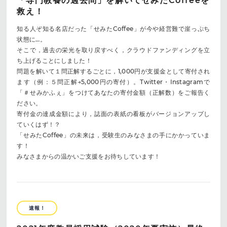
「専門教養の過去問」を解いてせみたCoffeeを
救え！
知る人ぞ知る名店だった「せみたCoffee」が今や経営難で崖っぷち
状態に…。
そこで，過去の栄光を取り戻すべく，クラウドファンディングを立
ち上げることにしました！
問題を解いて１問正解するごとに，1,000円が支援金として寄付され
ます（例：５問正解→5,000円の寄付）。Twitter・Instagramで
「＃せみかふぇ」をつけてあなたの寄付金額（正解数）をご報告く
ださい。
寄付金の達成金額により，誌面の表紙の看板がバージョンアップし
ていくはず！？
「せみたCoffee」の未来は，受験生のみなさまの手にかかっていま
す！
みなさまからの温かいご支援をお待ちしています！
速報！