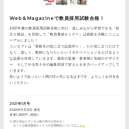
Web＆Magazineで教員採用試験合格！
2021年夏の教員採用試験合格に向け、楽しみながら学習できる「役
立ち雑誌」を目指して『教員養成セミナー』は紙面を大幅にリニュ
ーアルしました！
コンセプトは「受験生の役に立つ誌面作り」。ただ役に立つだけで
なく、楽しく、教師になりたいというモチベーションを上げるよう
な誌面を目指していきます。最高の監修・著者陣と気鋭のデザイナ
ー、そしてやる気十分の編集部員で皆さんを全力バックアップして
いきます。
長いようであっという間の12ヵ月になるはずです。よろしくお付き合
いください。
2021年1月号
2020年11月21日 発売
本体1,300円（税別）
※ 紙の本誌とデジタル版の両方が読める！
おトクな教員養成セミナーの定期購読については
こちら