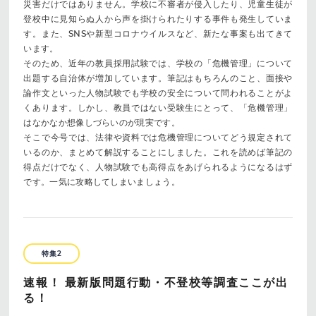
災害だけではありません。学校に不審者が侵入したり、児童生徒が
登校中に見知らぬ人から声を掛けられたりする事件も発生していま
す。また、SNSや新型コロナウイルスなど、新たな事案も出てきて
います。
そのため、近年の教員採用試験では、学校の「危機管理」について
出題する自治体が増加しています。筆記はもちろんのこと、面接や
論作文といった人物試験でも学校の安全について問われることがよ
くあります。しかし、教員ではない受験生にとって、「危機管理」
はなかなか想像しづらいのが現実です。
そこで今号では、法律や資料では危機管理についてどう規定されて
いるのか、まとめて解説することにしました。これを読めば筆記の
得点だけでなく、人物試験でも高得点をあげられるようになるはず
です。一気に攻略してしまいましょう。
特集2
速報！ 最新版問題行動・不登校等調査ここが出
る！