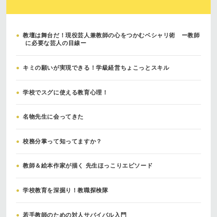
●
教壇は舞台だ！現役芸人兼教師の心をつかむベシャリ術 ー教師
に必要な芸人の目線ー
●
キミの願いが実現できる！学級経営ちょこっとスキル
●
学校でスグに使える教育心理！
●
名物先生に会ってきた
●
校務分掌って知ってますか？
●
教師＆絵本作家が描く 先生ほっこりエピソード
●
学校教育を深掘り！教職探検隊
●
若手教師のための対人サバイバル入門