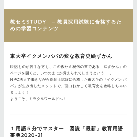
教セミSTUDY ─ 教員採用試験に合格するた
めの学習コンテンツ
東大卒イクメンパパの変な教育史絵ずかん
暗記ものが苦手な方も、この教セミ秘伝の書である「絵ずかん」の
ページを開くと、いつのまにか覚えられてしまうという……。
NPO法人で働きながら保育士試験に合格した東大卒の「イクメン パ
パ」が生み出したメソットで、面白おかしく教育史を攻略しちゃい
ましょう！
ようこそ、ミラクルワールドへ！
１用語５分でマスター 図説「最新」教育用語
事典2020-21