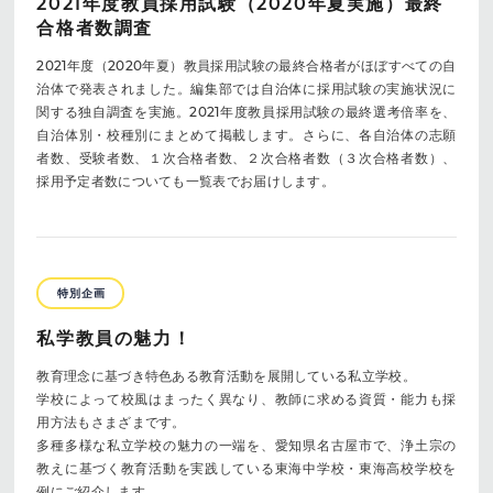
2021年度教員採用試験（2020年夏実施）最終
合格者数調査
2021年度（2020年夏）教員採用試験の最終合格者がほぼすべての自
治体で発表されました。編集部では自治体に採用試験の実施状況に
関する独自調査を実施。2021年度教員採用試験の最終選考倍率を、
自治体別・校種別にまとめて掲載します。さらに、各自治体の志願
者数、受験者数、１次合格者数、２次合格者数（３次合格者数）、
採用予定者数についても一覧表でお届けします。
特別企画
私学教員の魅力！
教育理念に基づき特色ある教育活動を展開している私立学校。
学校によって校風はまったく異なり、教師に求める資質・能力も採
用方法もさまざまです。
多種多様な私立学校の魅力の一端を、愛知県名古屋市で、浄土宗の
教えに基づく教育活動を実践している東海中学校・東海高校学校を
例にご紹介します。