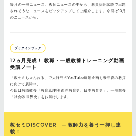
毎月の一般ニュース、教育ニュースの中から、教員採用試験で出題
されそうなニュースをピックアップしてご紹介します。今回は10月
のニュースから。
ブックインブック
12ヵ月完成！ 教職・一般教養トレーニング動画
受講ノート
「教セミちゃんねる」で大好評のYouTube連動企画も来年夏の教採
に向けて展開中。
今回は教職教養「教育原理④ 西洋教育史、日本教育史」、一般教養
「社会② 世界史」をお届けします。
教セミDISCOVER ─ 教師力を養う一押し連
載！