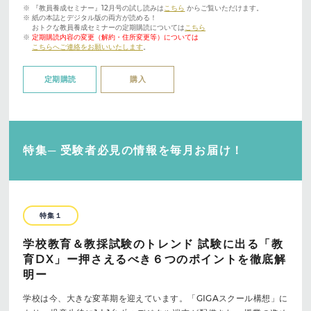
※ 『教員養成セミナー』12月号の試し読みは
こちら
からご覧いただけます。
※ 紙の本誌とデジタル版の両方が読める！
おトクな教員養成セミナーの定期購読については
こちら
※
定期購読内容の変更（解約・住所変更等）については
こちらへご連絡をお願いいたします
。
定期購読
購入
特集─ 受験者必見の情報を毎月お届け！
特集１
学校教育＆教採試験のトレンド 試験に出る「教
育DX」ー押さえるべき６つのポイントを徹底解
明ー
学校は今、大きな変革期を迎えています。「GIGAスクール構想」に