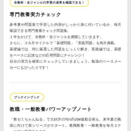
全教科・全ジャンルの学習の成果を確認できる！
専門教養実力チェック
参考書や問題集で学習した内容がしっかり身に付いているか、毎月
確認できる専門教養チェック問題集。
１年をかけて、全教科・全ジャンルを網羅していきます。
さらに、３カ月サイクルで「基礎問題」「実践問題」を両方掲載。
基礎編では、特に厳選した問題をじっくり解き、実践編では、基礎
をベースに記述などの応用問題にチャレンジ！
自分の実力を確実にチェックしていきましょう。勉強のペースメー
カーにもぴったりです！
ブックインブック
教職・一般教養パワーアップノート
「教セミちゃんねる」で大好評のYouTube連動企画も、来年夏の教
採に向けて新シリーズがスタート。教職教養・一般教養を毎月２テ