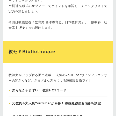
ーマずつ学習できます。
空欄補充形式のサブノートでポイントを確認し、チェックリストで
実力を試しましょう。
今回は教職教養「教育史 西洋教育史、日本教育史」、一般教養「社
会② 世界史」をお届けします。
教セミBibliothèque
教師力がアップする面白連載！ 人気のYouTuberやインフルエンサ
ーの皆さんなど、さまざまな方々による連載読み物です！
●
知らなきゃまずい！ 教育HOTワード
●
元教員＆大人気YouTuberが回答！ 教採勉強法お悩み相談室