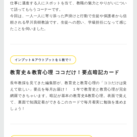
仕事に邁進する人にスポットを当て、教職の魅力とやりがいについ
て語ってもらうコーナーです。
今回は、一人一人に寄り添った声掛けと行動で生徒や保護者から信
頼される早川良樹教諭です。生徒への想い、学級担任になって感じ
たことを伺いました。
インプット＆アウトプットを１枚で！
教育史＆教育心理 ココだけ！要点暗記カード
長年教採を見てきた編集部が、教育史と教育心理の「ココだけは覚
えて欲しい」要点を毎月お届け！ １年で教育史と教育心理が完全
網羅できちゃいます。暗記が基本の教育史&教育心理。表面で覚え
て、裏面で知識定着ができるこのカードで毎月着実に勉強を進めま
しょう！