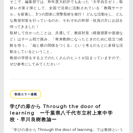
そこで、編集部では、昨年度大好評でもあった「大学自主ゼミ」取
材レポ第２弾として、全国で活発に活動されている「教職サーク
ル」を探索し、3つの団体に突撃取材を敢行！ どんな活動をし、どん
な教採対策を行っているのか、それぞれの幹部・役員の方にお話を
伺ってきました！
取材して分かったことは、共通して、教採対策（模擬授業や面接な
ど）はチーム戦で挑み、「将来教師になったときのために役立つ経
験を培う」「縦と横の関係をつくる」という考えのもとに多様な活
動をしているということ。
教採の学習をする上でのたくさんのヒントが詰まっていますので、
ぜひ参考にしてみてください！
巻頭カラー連載
学びの扉から Through the door of
learning ー千葉県八千代市立村上東中学
校・早川良樹教諭ー
「学びの扉から Through the door of learning」では教師という