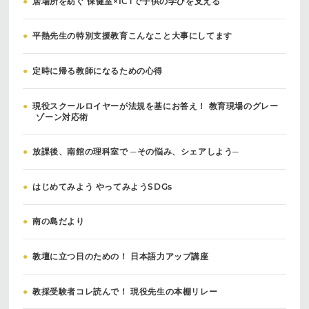
●
居場所を紡ぐ 保健室×ICTで子供の学びを支える
●
平熱先生の特別支援教育こんなこと大事にしてます
●
定時に帰る教師になるための心得
●
現役スクールロイヤーが法規を基にお答え！ 教育現場のグレー
ゾーン対応術
●
放課後、南館の理科室で ─その悩み、シェアしよう─
●
はじめてみよう やってみようSDGs
●
南の島だより
●
教壇に立つ日のための！ 日本語力アップ講座
●
教採受験者コレ読んで！ 現役先生の本棚リレー