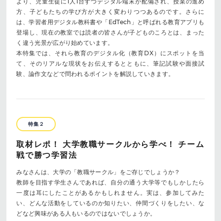
より、児童生徒に1人1台ずつデジタル端末が配備され、授業の進め
方、子どもたちの学び方が大きく変わりつつあるのです。さらに
は、学習者用デジタル教科書や「EdTech」と呼ばれる教育アプリも
登場し、現在の教室では読者の皆さんが子どものころとは、まった
く違う光景が広がり始めています。
本特集では、それら教育のデジタル化（教育DX）にスポットを当
て、そのリアルな現状をお伝えするとともに、筆記試験や面接試
験、論作文などで問われるポイントを解説していきます。
特集２
取材レポ！ 大学教職サークルから学べ！ チーム
戦で勝つ学習法
みなさんは、大学の「教職サークル」をご存じでしょうか？
教師を目指す学生さんであれば、自分の通う大学等でもしかしたら
一度は耳にしたことがあるかもしれません。実は、参加してみた
い、どんな活動をしているのか知りたい、仲間づくりをしたい、な
どなど興味がある人もいるのではないでしょうか。