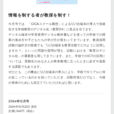
情報を制する者が教採を制す！
今月号では、「GIGAスクール構想」による1人1台端末の導入で加速
化する学校教育のデジタル化（教育DX）に焦点を当てます。
デジタル端末や学習者用デジタル教科書などを使っての学校での授
業の進め方や子どもたちの学び方が変わってきています。教員採用
試験の論作文や面接でも「1人1台端末を教育活動でどのように活用し
ますか？」といった問題や質問が増え、試験における「教育のデジ
タル化」の重要度も増してきています。また、学校でのICTの活用に
ついては、受験生のみなさんが将来教壇に立ったときに必ずや直面
する課題でもあります。
ぜひとも、この機会に1人1台端末の導入により、学校で今リアルに何
が起こっているのかを知っていただき、試験対策だけでなく、今後
の将来のためにも役立てていただければと思います。
2024年12月号
2024年10月22日 発売
定価1,540円（税込）