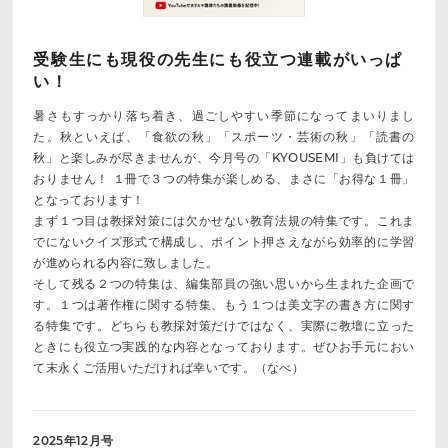
受験生にも現役の先生にも役立つ連載がいっぱ
い！
暑さもすっかり落ち着き、過ごしやすい季節になってまいりまし
た。秋といえば、「食欲の秋」「スポーツ・芸術の秋」「読書の
秋」と楽しみが尽きませんが、今月号の「KYOUSEMI」も負けては
おりません！ １冊で３つの特集が楽しめる、まさに「お得な１冊」
となっております！
まず１つ目は教採対策には欠かせない教育法規の特集です。これま
でにないクイズ形式で構成し、ポイント押さえながら効率的に学習
が進められる内容に致しました。
そして残る２つの特集は、編集部員の強い思いから生まれた企画で
す。１つは著作権に関する特集、もう１つは美文字の書き方に関す
る特集です。どちらも教採対策だけではなく、実際に教壇に立った
ときにも役立つ実践的な内容となっております。ぜひお手元におい
て末永くご活用いただければ幸いです。（なべ）
2025年12月号