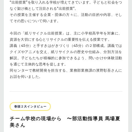
“出前授業”を取り入れる学校が増えてきています。子どもと社会をつ
なぐ架け橋として注目される“出前授業”。
その授業を主催する企業・団体の方々に、活動の目的や内容、そし
てその思いについて伺います。
今回の「紙リサイクル出前授業」は、主に小学校高学年を対象に、
資源を大切にする心とリサイクルの重要性を伝える授業です。
講義（45分）と手すきはがきづくり（45分）の２部構成。講義では
クイズやアニメを交え、紙リサイクルの歴史や仕組み、分別方法を
解説。子どもたちが積極的に参加できるよう、問いかけや体験活動
を通じて主体的な思考を促します。
同センターで教材開発を担当する、業務部業務課の濱野彰吾さんに
お話を伺いました。
巻頭２大インタビュー
チーム学校の現場から 〜部活動指導員 馬場夏
美さん