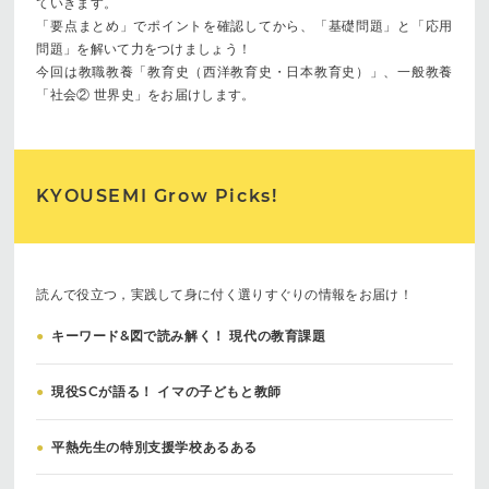
ていきます。
「要点まとめ」でポイントを確認してから、「基礎問題」と「応用
問題」を解いて力をつけましょう！
今回は教職教養「教育史（西洋教育史・日本教育史）」、一般教養
「社会② 世界史」をお届けします。
KYOUSEMI Grow Picks!
読んで役立つ，実践して身に付く選りすぐりの情報をお届け！
●
キーワード&図で読み解く！ 現代の教育課題
●
現役SCが語る！ イマの子どもと教師
●
平熱先生の特別支援学校あるある