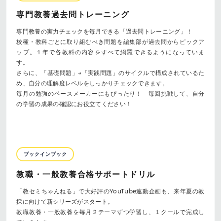
専門教養過去問トレーニング
専門教養の実力チェックを毎月できる「過去問トレーニング」！
校種・教科ごとに取り組むべき問題を編集部が過去問からピックア
ップ。１年で各教科の内容をすべて網羅できるようになっていま
す。
さらに、「基礎問題」→「実践問題」のサイクルで構成されているた
め、自分の理解度レベルをしっかりチェックできます。
毎月の勉強のペースメーカーにもぴったり！ 毎回挑戦して、自分
の学習の成果の確認にお役立てください！
ブックインブック
教職・一般教養合格サポートドリル
「教セミちゃんねる」で大好評のYouTube連動企画も、来年夏の教
採に向けて新シリーズがスタート。
教職教養・一般教養を毎月２テーマずつ学習し、１クールで完成し