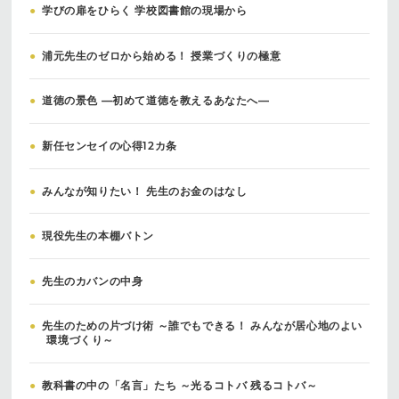
●
学びの扉をひらく 学校図書館の現場から
●
浦元先生のゼロから始める！ 授業づくりの極意
●
道徳の景色 ―初めて道徳を教えるあなたへ―
●
新任センセイの心得12カ条
●
みんなが知りたい！ 先生のお金のはなし
●
現役先生の本棚バトン
●
先生のカバンの中身
●
先生のための片づけ術 ～誰でもできる！ みんなが居心地のよい
環境づくり～
●
教科書の中の「名言」たち ～光るコトバ 残るコトバ～