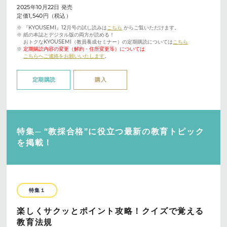
2025年10月22日 発売
定価1,540円（税込）
※ 『KYOUSEMI』12月号の試し読みは
こちら
からご覧いただけます。
※ 紙の本誌とデジタル版の両方が読める！
おトクなKYOUSEMI（教員養成セミナー）の定期購読については
こちら
※
定期購読内容の変更（解約・住所変更等）については
こちらへご連絡をお願いいたします
。
定期購読
購入
特集─ “教採合格”に役立つ最新の教育トピック
を掲載！
特集１
楽しくサクッとポイント攻略！クイズで覚える
教育法規