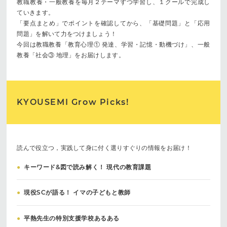
教職教養・一般教養を毎月２テーマずつ学習し、１クールで完成し
ていきます。
「要点まとめ」でポイントを確認してから、「基礎問題」と「応用
問題」を解いて力をつけましょう！
今回は教職教養「教育心理① 発達、学習・記憶・動機づけ」、一般
教養「社会③ 地理」をお届けします。
KYOUSEMI Grow Picks!
読んで役立つ，実践して身に付く選りすぐりの情報をお届け！
●
キーワード&図で読み解く！ 現代の教育課題
●
現役SCが語る！ イマの子どもと教師
●
平熱先生の特別支援学校あるある