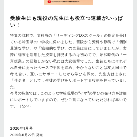
受験生にも現役の先生にも役立つ連載がいっぱ
い！
特集の取材で、文科省の「リーディングDXスクール」の指定を受け
ている埼玉県の中学校に伺いました。普段から資料や原稿で「個別
最適な学び」や「協働的な学び」の言葉は目にしていましたが、実
際に端末を活用した授業を拝見するのは初めてで、昭和時代の「一
斉授業」の経験しかない私には大変衝撃でした。生徒たちはそれぞ
れ自分にあったペースで学習を進め、分からないことは友人同士で
考え合い、互いにサポートしながら学びを深め、先生方はまさに
「伴走者」として，生徒の学びをサポートする役割を担っていまし
た。
今号の特集では，このような学校現場の“イマ”の学びの在り方を詳細
にレポートしていますので、ぜひご覧になっていただければ幸いで
す。（なべ）
2026年1月号
2025年11月22日 発売