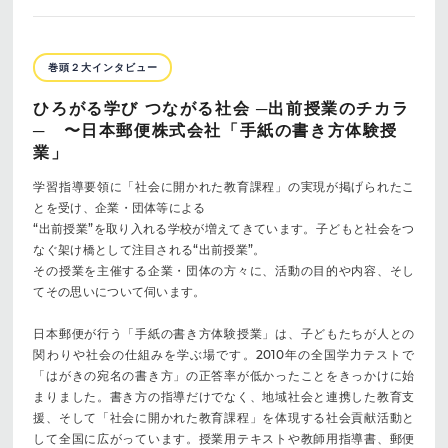
巻頭２大インタビュー
ひろがる学び つながる社会 ─出前授業のチカラ
─ 〜日本郵便株式会社「手紙の書き方体験授
業」
学習指導要領に「社会に開かれた教育課程」の実現が掲げられたこ
とを受け、企業・団体等による
“出前授業”を取り入れる学校が増えてきています。子どもと社会をつ
なぐ架け橋として注目される“出前授業”。
その授業を主催する企業・団体の方々に、活動の目的や内容、そし
てその思いについて伺います。
日本郵便が行う「手紙の書き方体験授業」は、子どもたちが人との
関わりや社会の仕組みを学ぶ場です。2010年の全国学力テストで
「はがきの宛名の書き方」の正答率が低かったことをきっかけに始
まりました。書き方の指導だけでなく、地域社会と連携した教育支
援、そして「社会に開かれた教育課程」を体現する社会貢献活動と
して全国に広がっています。授業用テキストや教師用指導書、郵便