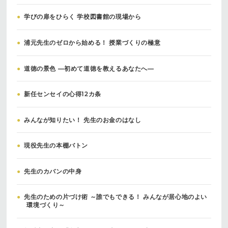
●
学びの扉をひらく 学校図書館の現場から
●
浦元先生のゼロから始める！ 授業づくりの極意
●
道徳の景色 ―初めて道徳を教えるあなたへ―
●
新任センセイの心得12カ条
●
みんなが知りたい！ 先生のお金のはなし
●
現役先生の本棚バトン
●
先生のカバンの中身
●
先生のための片づけ術 ～誰でもできる！ みんなが居心地のよい
環境づくり～