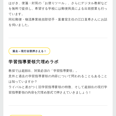
はがき、便箋・封筒の「お便りツール」、さらにデジタル教材など
を無料で提供し、希望する学校には郵便局員による出前授業も行っ
ています。
同社郵便・物流事業統括部切手・葉書室主任の江口直希さんにお話
を伺いました。
過去～現行全部押さえる！
学習指導要領穴埋めラボ
教採では超頻出、対策必須の「学習指導要領」。
意外と過去の学習指導要領の内容について問われることもあること
は知っていますか？
ライバルと差がつく旧学習指導要領の特徴、そして超頻出の現行学
習指導要領の内容を穴埋め形式で押さえていきましょう！