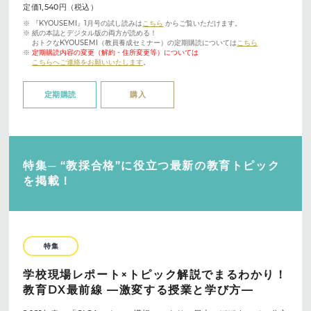
定価1,540円（税込）
※ 『KYOUSEMI』1月号の試し読みは
こちら
からご覧いただけます。
※ 紙の本誌とデジタル版の両方が読める！
おトクなKYOUSEMI（教員養成セミナー）の定期購読については
こちら
※
定期購読内容の変更（解約・住所変更等）については
こちらへご連絡をお願いいたします
。
定期購読
購入
特集─ “教採合格”に役立つ最新の教育トピック
を掲載！
特集
学校現場レポート×トピック解説でまるわかり！
教育DX最前線 ―激変する授業と学び方―