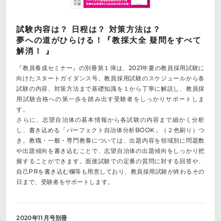
試験内容は？ 日程は？ 対策方法は？
夢への道がひらける！『教採大全 疑問をすべて
解消！ 』
『教員養成セミナー』の別冊第１弾は、2021年夏の教員採用試験に
向けたスタートガイダンス号。教員採用試験のスケジュールから各
試験の内容、対策方法まで基礎知識を１から丁寧に解説し、教員採
用試験合格への第一歩を踏み出す受験者をしっかりサポートしま
す。
さらに、志望自治体の基本情報から各試験の内容まで細かく分析
し、書き込める「パーフェクト自治体分析BOOK」（２色刷り）つ
き。教職・一般・専門教養については、出題内容を領域別に問題数
や出題傾向を書き込むことで、志望自治体の出題傾向をしっかり把
握することができます。面接試験での定番の質問に対する回答や、
自己PRを書き込む欄等も用意しており、教員採用試験が終わるその
日まで、受験者をサポートします。
2020年11月号別冊