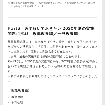
※ コロナ禍の影響で教職・一般教養試験を行わなかった自治体については、昨年度
のものを分析し掲載しています。
Part3 必ず解いておきたい 2020年夏の実施
問題に挑戦 教職教養編／一般教養編
教員採用試験には、出されたばかりの答申・資料や改正・施行され
たばかりの法規など、「流行」の問題がある一方、毎年コンスタン
トに出題される「定番」の問題も多く存在します。
つまり、過去の実施問題は最強の演習問題になるのです。
Part3では、2020年夏の実施問題から、2021年夏の教員採用試験に
おいても出題が見込まれる分野・領域の問題を厳選して出題しま
す。
☆解答＆解説は切り離して使えるブックインブックにまとめました
☆
【教職教養編】
教育原理
教育心理