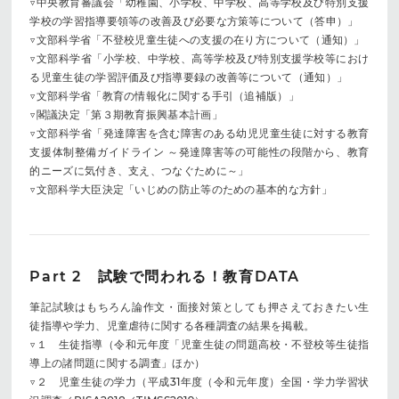
▽中央教育審議会「幼稚園、小学校、中学校、高等学校及び特別支援
学校の学習指導要領等の改善及び必要な方策等について（答申）」
▽文部科学省「不登校児童生徒への支援の在り方について（通知）」
▽文部科学省「小学校、中学校、高等学校及び特別支援学校等におけ
る児童生徒の学習評価及び指導要録の改善等について（通知）」
▽文部科学省「教育の情報化に関する手引（追補版）」
▽閣議決定「第３期教育振興基本計画」
▽文部科学省「発達障害を含む障害のある幼児児童生徒に対する教育
支援体制整備ガイドライン ～発達障害等の可能性の段階から、教育
的ニーズに気付き、支え、つなぐために～」
▽文部科学大臣決定「いじめの防止等のための基本的な方針」
Part 2 試験で問われる！教育DATA
筆記試験はもちろん論作文・面接対策としても押さえておきたい生
徒指導や学力、児童虐待に関する各種調査の結果を掲載。
▽１ 生徒指導（令和元年度「児童生徒の問題高校・不登校等生徒指
導上の諸問題に関する調査」ほか）
▽２ 児童生徒の学力（平成31年度（令和元年度）全国・学力学習状