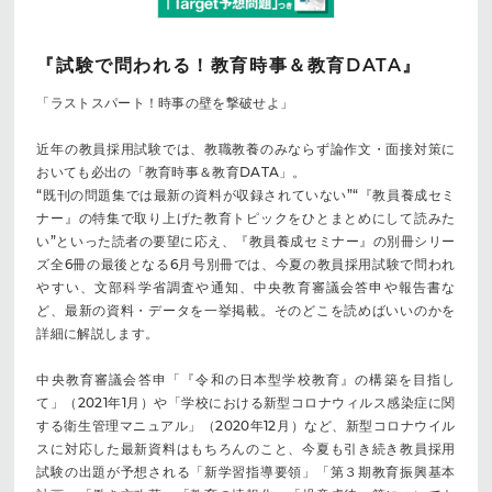
『試験で問われる！教育時事＆教育DATA』
「ラストスパート！時事の壁を撃破せよ」
近年の教員採用試験では、教職教養のみならず論作文・面接対策に
おいても必出の「教育時事＆教育DATA」。
“既刊の問題集では最新の資料が収録されていない”“『教員養成セミ
ナー』の特集で取り上げた教育トピックをひとまとめにして読みた
い”といった読者の要望に応え、『教員養成セミナー』の別冊シリー
ズ全6冊の最後となる6月号別冊では、今夏の教員採用試験で問われ
やすい、文部科学省調査や通知、中央教育審議会答申や報告書な
ど、最新の資料・データを一挙掲載。そのどこを読めばいいのかを
詳細に解説します。
中央教育審議会答申「『令和の日本型学校教育』の構築を目指し
て」（2021年1月）や「学校における新型コロナウィルス感染症に関
する衛生管理マニュアル」（2020年12月）など、新型コロナウイル
スに対応した最新資料はもちろんのこと、今夏も引き続き教員採用
試験の出題が予想される「新学習指導要領」「第３期教育振興基本