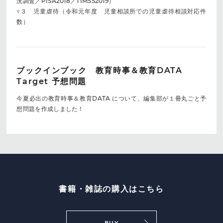
況調査／PISA2018／TIMSS2019）
▽３ 児童虐待（令和元年度 児童相談所での児童虐待相談対応件
数）
ブックインブック 教育時事＆教育DATA
Target 予想問題
今夏必出の教育時事＆教育DATA について、編集部が１冊丸ごと予
想問題を作成しました！
書籍・雑誌の購入はこちら
BUY