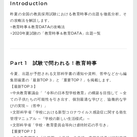
Introduction
昨夏の全国の教員採用試験における教育時事の出題を徹底分析。そ
の攻略法を解説します。
▽教育時事＆教育DATAの攻略法
▽2020年夏試験の「教育時事＆教育DATA」出題一覧
Part 1 試験で問われる！教育時事
今夏、出題が予想される文部科学書の通知や資料、答申などから編
集部厳選の「最新TOP３」と「重要TOP７」を掲載します。
【最新TOP３】
▽中央教育審議会「『令和の日本型学校教育』の構築を目指して ～全
ての子供たちの可能性を引き出す、個別最適な学びと、協働的な学
びの実現～（答申）」
▽文部科学省「学校における新型コロナウイルス感染症に関する衛生
管理マニュアル ～『学校の新しい生活様式』～
▽文部科学省「学校・教育委員会等向け虐待対応の手引き」
【重要TOP７】